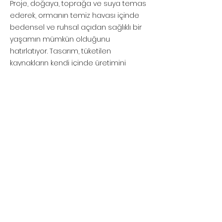
Proje, doğaya, toprağa ve suya temas
ederek, ormanın temiz havası içinde
bedensel ve ruhsal açıdan sağlıklı bir
yaşamın mümkün olduğunu
hatırlatıyor. Tasarım, tüketilen
kaynakların kendi içinde üretimini
sağlayacak sürdürülebilir çözümler
içerirken; köy hayatının modern ve
estetik bir biçimini sunmayı hedefliyor.
Bağlı bulunduğu köy ve çevre köyleri,
yaşam biçimi ve mimari diliyle
dönüştürecek bu yeni köy, küçük ölçekli
ortak yaşam pratiklerinin verimli
yollarını aramak için kuruluyor. Kent ile
kır, bireysel ile kollektif yaşam arasında
bir köprü kuracak Ağaçdere Evleri, ortak
üretim ve paylaşım alanlarıyla sosyal
bir yapı yaratmayı amaçlıyor.