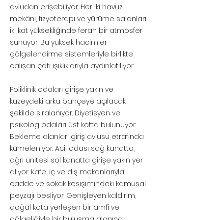
avludan erişebiliyor. Her iki havuz
mekânı, fizyoterapi ve yürüme salonları
iki kat yüksekliğinde ferah bir atmosfer
sunuyor. Bu yüksek hacimler
gölgelendirme sistemleriyle birlikte
çalışan çatı ışıklıklarıyla aydınlatılıyor.
Poliklinik odaları girişe yakın ve
kuzeydeki arka bahçeye açılacak
şekilde sıralanıyor. Diyetisyen ve
psikolog odaları üst kotta bulunuyor.
Bekleme alanları giriş avlusu etrafında
kümeleniyor. Acil odası sağ kanatta,
ağrı ünitesi sol kanatta girişe yakın yer
alıyor. Kafe, iç ve dış mekanlarıyla
cadde ve sokak kesişimindeki kamusal
peyzajı besliyor. Genişleyen kaldırım,
doğal kota yerleşen bir amfi ve
gölgeliğiyle bir buluşma alanına