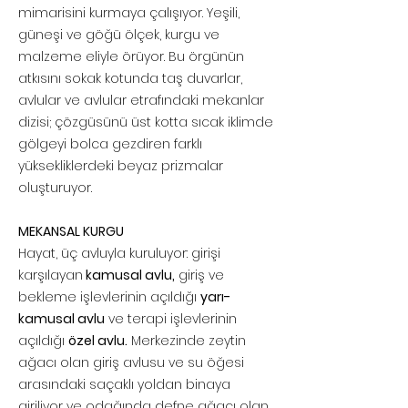
mimarisini kurmaya çalışıyor. Yeşili,
güneşi ve göğü ölçek, kurgu ve
malzeme eliyle örüyor. Bu örgünün
atkısını sokak kotunda taş duvarlar,
avlular ve avlular etrafındaki mekanlar
dizisi; çözgüsünü üst kotta sıcak iklimde
gölgeyi bolca gezdiren farklı
yüksekliklerdeki beyaz prizmalar
oluşturuyor.
MEKANSAL KURGU
Hayat, üç avluyla kuruluyor: girişi
karşılayan
kamusal avlu,
giriş ve
bekleme işlevlerinin açıldığı
yarı-
kamusal avlu
ve terapi işlevlerinin
açıldığı
özel avlu.
Merkezinde zeytin
ağacı olan giriş avlusu ve su öğesi
arasındaki saçaklı yoldan binaya
giriliyor ve odağında defne ağacı olan