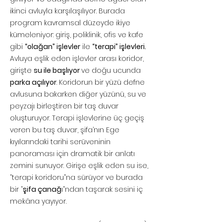
ikinci avluyla karşılaşılıyor. Burada
program kavramsal düzeyde ikiye
kümeleniyor: giriş, poliklinik, ofis ve kafe
gibi
“olağan” işlevler
ile
“terapi” işlevleri.
Avluya eşlik eden işlevler arası koridor,
girişte
su ile başlıyor
ve doğu ucunda
parka açılıyor
. Koridorun bir yüzü defne
avlusuna bakarken diğer yüzünü, su ve
peyzajı birleştiren bir taş duvar
oluşturuyor. Terapi işlevlerine üç geçiş
veren bu taş duvar, şifa’nın Ege
kıyılarındaki tarihi serüveninin
panoraması için dramatik bir anlatı
zemini sunuyor. Girişe eşlik eden su ise,
“terapi koridoru”na sürüyor ve burada
bir “
şifa çanağ
ı”ndan taşarak sesini iç
mekâna yayıyor.